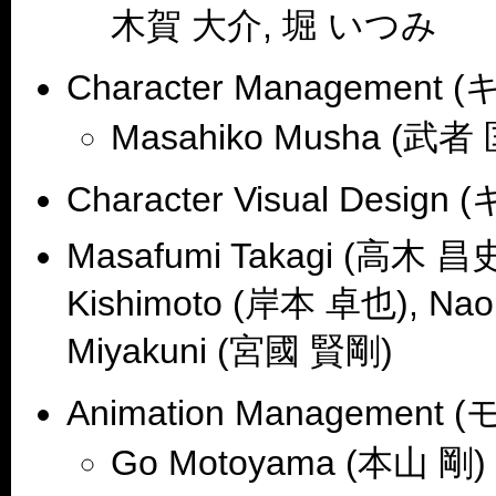
木賀 大介, 堀 いつみ
Character Managem
Masahiko Musha (武者
Character Visual D
Masafumi Takagi (高木 昌史
Kishimoto (岸本 卓也), Na
Miyakuni (宮國 賢剛)
Animation Managem
Go Motoyama (本山 剛)