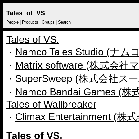
Tales_of_VS
People
|
Products
|
Groups
|
Search
Tales of VS.
·
Namco Tales Studio
·
Matrix software (株式
·
SuperSweep (株式会社
·
Namco Bandai Gam
Tales of Wallbreaker
·
Climax Entertainmen
Tales of VS.