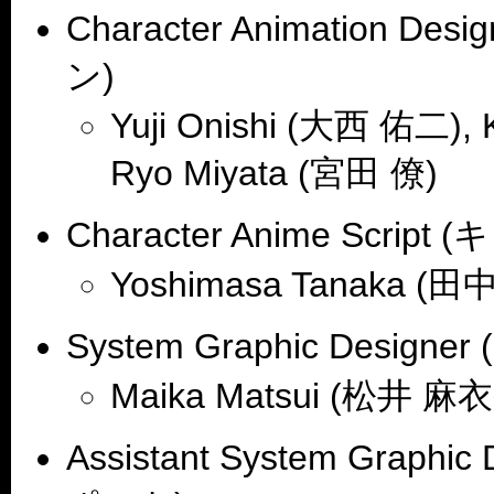
Character Animatio
ン)
Yuji Onishi (大西 佑二),
Ryo Miyata (宮田 僚)
Character Anime Sc
Yoshimasa Tanaka (
System Graphic Desi
Maika Matsui (松井 麻
Assistant System Gra