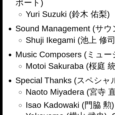
ポート)
Yuri Suzuki (鈴木 佑梨)
Sound Management 
Shuji Ikegami (池上 修司
Music Composers (
Motoi Sakuraba (桜庭 統
Special Thanks (スペ
Naoto Miyadera (宮寺 直
Isao Kadowaki (門脇 勲),