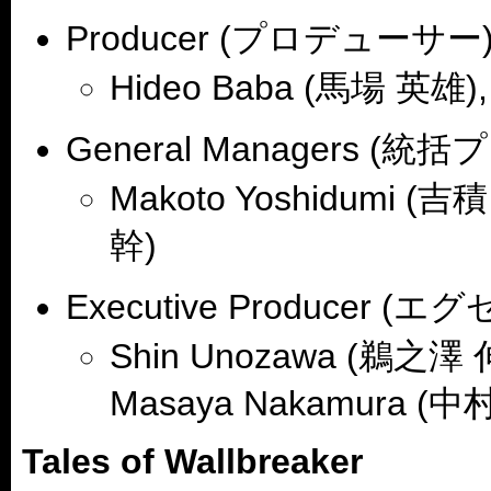
Producer (プロデューサー
Hideo Baba (馬場 英雄
General Managers (
Makoto Yoshidumi (吉積
幹)
Executive Produce
Shin Unozawa (鵜之澤 伸
Masaya Nakamura (中
Tales of Wallbreaker