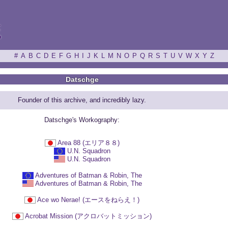
ξ
#
A
B
C
D
E
F
G
H
I
J
K
L
M
N
O
P
Q
R
S
T
U
V
W
X
Y
Z
Datschge
Founder of this archive, and incredibly lazy.
Datschge's Workography:
Area 88 (エリア８８)
U.N. Squadron
U.N. Squadron
Adventures of Batman & Robin, The
Adventures of Batman & Robin, The
Ace wo Nerae! (エースをねらえ！)
Acrobat Mission (アクロバットミッション)