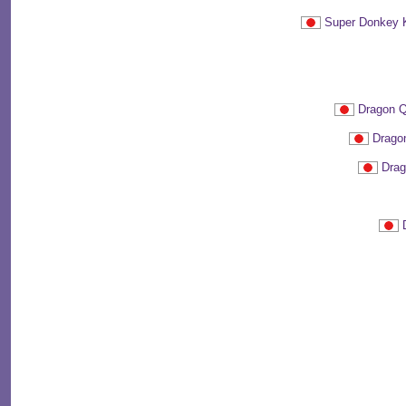
Super Donk
Dragon 
Drag
Dra