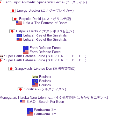
Earth Light: Anime-tic Space War Game (アースライト)
Energy Breaker (エナジーブレイカー)
Estpolis Denki (エストポリス伝記)
Lufia & The Fortress of Doom
Estpolis Denki 2 (エストポリス伝記２)
Lufia 2: Rise of the Sinistrals
Lufia 2: Rise of the Sinistrals
Earth Defense Force
Earth Defense Force
Super Earth Defense Force (ＳＵＰＥＲ Ｅ．Ｄ．Ｆ．)
Super Earth Defense Force (ＳＵＰＥＲ Ｅ．Ｄ．Ｆ．)
Sangokushi Eiketsu Den (三國志英傑伝)
Equinox
Equinox
Equinox
Solstice 2 (ソルスティス２)
n Monogatari: Haruka Naru Eden he... (４６億年物語 はるかなるエデンへ)
E.V.O.: Search For Eden
Earthworm Jim
Earthworm Jim