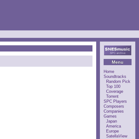
Menu
Home
Soundtracks
Random Pick
Top 100
Coverage
Torrent
SPC Players
Composers
Companies
Games
Japan
America
Europe
SatellaView