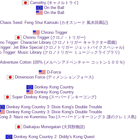
Cameltry (キャメルトライ)
On the Ball
On the Ball
Chaos Seed: Feng Shui Kairouki (カオスシード 風水回廊記)
Chrono Trigger
Chrono Trigger (クロノ・トリガー)
ono Trigger: Character Library (クロノトリガー キャラクター図鑑)
 Trigger: Jet Bike Special (クロノトリガー ジェットバイクスペシャル)
no Trigger: Music Library (クロノトリガー ミュージックライブラリ)
n Adventure Cotton 100% (メルヘンアドベンチャー コットン１００％)
D-Force
Dimension Force (ディメンションフォース)
Donkey Kong Country
Donkey Kong Country
Super Donkey Kong (スーパードンキーコング)
Donkey Kong Country 3: Dixie Kong's Double Trouble
Donkey Kong Country 3: Dixie Kong's Double Trouble
ey Kong 3: Nazo no Kuremisu Tou (スーパードンキーコング３ 謎のクレミス島)
Daikaijuu Monogatari (大貝獣物語)
Donkey Kong Country 2: Diddy's Kong Quest