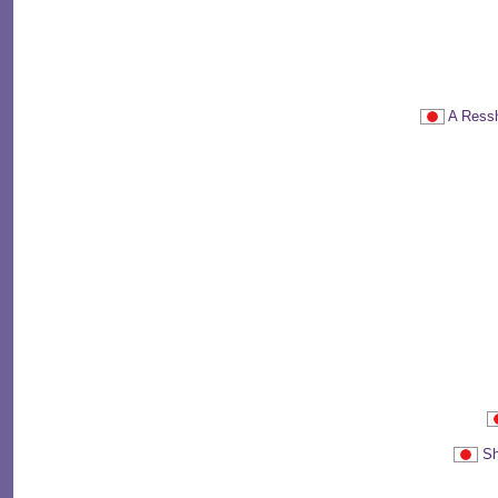
A Res
S