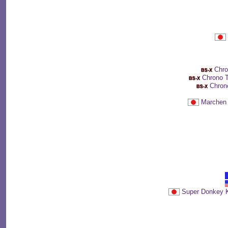
Chr
Chrono
Chro
Marche
Super Donk