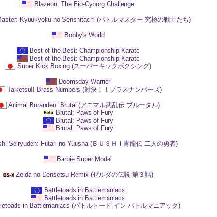
Blazeon: The Bio-Cyborg Challenge
e Master: Kyuukyoku no Senshitachi (バトルマスター 究極の戦士たち)
Bobby's World
Best of the Best: Championship Karate
Best of the Best: Championship Karate
Super Kick Boxing (スーパーキックボクシング)
Doomsday Warrior
Taiketsu!! Brass Numbers (対決！！ブラスナンバーズ)
Animal Buranden: Brutal (アニマル武乱伝 ブルータル)
Brutal: Paws of Fury
Brutal: Paws of Fury
Brutal: Paws of Fury
shi Seiryuden: Futari no Yuusha (ＢＵＳＨＩ青龍伝 二人の勇者)
Barbie Super Model
Zelda no Densetsu Remix (ゼルダの伝説 第３話)
Battletoads in Battlemaniacs
Battletoads in Battlemaniacs
ttletoads in Battlemaniacs (バトルトード イン バトルマニアック)