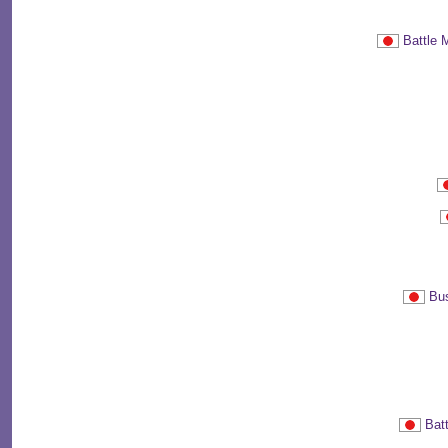
Battl
Bu
Ba