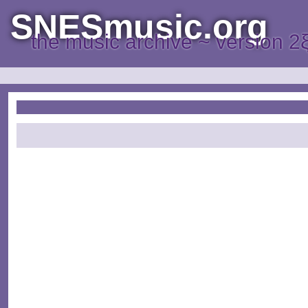
SNESmusic.org
the music archive ~ version 2