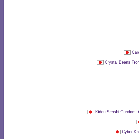
Ca
Crystal Bean
Kidou Senshi Gun
Cyber K