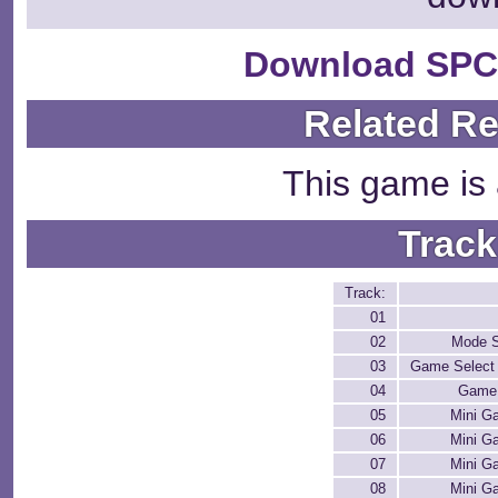
Download SPC
Related R
This game is 
Track
Track:
01
02
Mode S
03
Game Select 
04
Game 
05
Mini G
06
Mini G
07
Mini G
08
Mini G