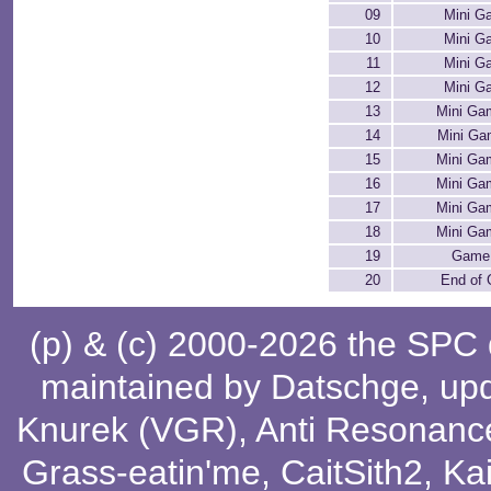
09
Mini G
10
Mini G
11
Mini G
12
Mini G
13
Mini Ga
14
Mini Ga
15
Mini Ga
16
Mini Ga
17
Mini Ga
18
Mini Ga
19
Game
20
End of
(p) & (c) 2000-2026 the SPC
maintained by
Datschge
, up
Knurek (VGR)
,
Anti Resonanc
Grass-eatin'me
,
CaitSith2
, Ka