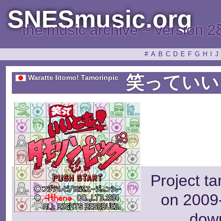
SNESmusic.org
the music archive ~ version 2
#
A
B
C
D
E
F
G
H
I
J
笑っていい
Waratte Iitomo! Tamorinpic
Project t
on 2009-
dow