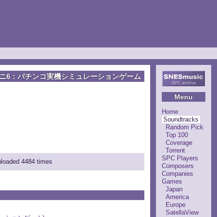
ニ6：パチンコ実機シミュレーションゲーム
Menu
Home
Soundtracks
Random Pick
Top 100
Coverage
Torrent
SPC Players
nloaded 4484 times
Composers
Companies
Games
Japan
America
Europe
SatellaView