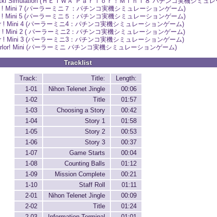
achinko Jikki Simulation (ＨＥＩＷＡ Ｐａｒｌｏｒ！Ｍｉｎｉ８ パチンコ実機シ
lor ! Mini 7 (パーラーミニ７：パチンコ実機シミュレーションゲーム)
lor ! Mini 5 (パーラーミニ５：パチンコ実機シミュレーションゲーム)
lor ! Mini 4 (パーラーミニ4：パチンコ実機シミュレーションゲーム)
lor ! Mini 2 ( パーラーミニ2：パチンコ実機シミュレーションゲーム)
lor ! Mini 3 (パーラーミニ3：パチンコ実機シミュレーションゲーム)
arlor! Mini (パーラーミニ パチンコ実機シミュレーションゲーム)
Tracklist
Track:
Title:
Length:
1-01
Nihon Telenet Jingle
00:06
1-02
Title
01:57
1-03
Choosing a Story
00:42
1-04
Story 1
01:58
1-05
Story 2
00:53
1-06
Story 3
00:37
1-07
Game Starts
00:04
1-08
Counting Balls
01:12
1-09
Mission Complete
00:21
1-10
Staff Roll
01:11
2-01
Nihon Telenet Jingle
00:09
2-02
Title
01:24
2-03
Information Terminal
01:01