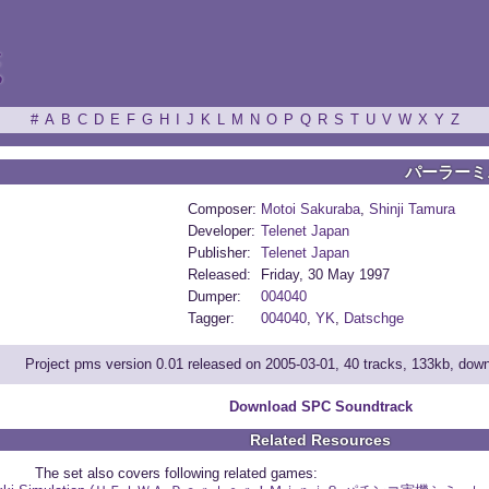
ξ
#
A
B
C
D
E
F
G
H
I
J
K
L
M
N
O
P
Q
R
S
T
U
V
W
X
Y
Z
パーラーミ
Composer:
Motoi Sakuraba
,
Shinji Tamura
Developer:
Telenet Japan
Publisher:
Telenet Japan
Released:
Friday, 30 May 1997
Dumper:
004040
Tagger:
004040
,
YK
,
Datschge
Project pms version 0.01 released on 2005-03-01, 40 tracks, 133kb, dow
Download SPC Soundtrack
Related Resources
The set also covers following related games: