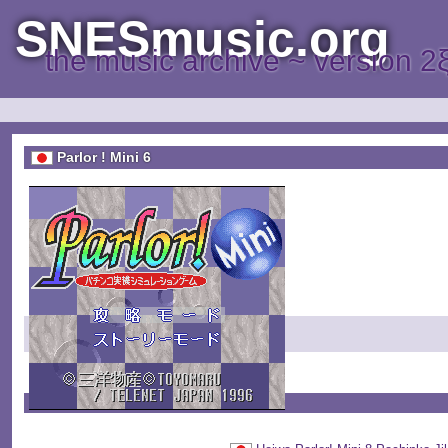
SNESmusic.org
the music archive ~ version 2
Parlor ! Mini 6