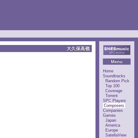
大久保高嶺
Menu
Home
Soundtracks
Random Pick
Top 100
Coverage
Torrent
SPC Players
Composers
Companies
Games
Japan
America
Europe
SatellaView