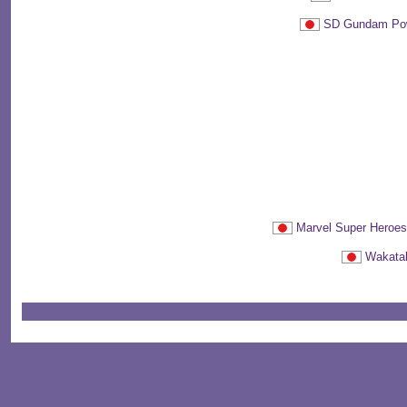
SD Gundam 
Marvel Super H
Wakat