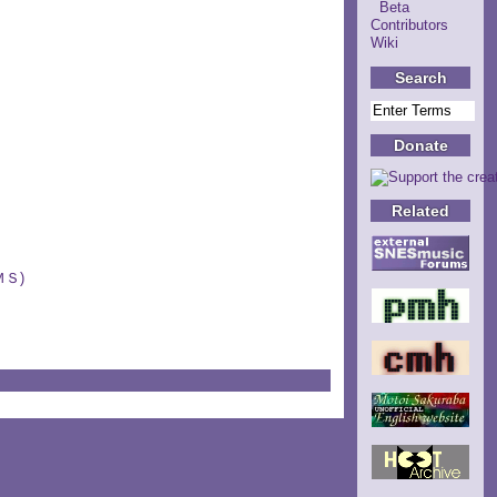
Beta
Contributors
Wiki
Search
Donate
Related
ＭＳ)