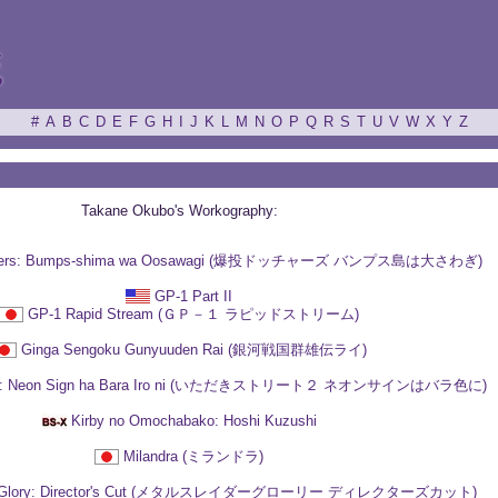
ξ
#
A
B
C
D
E
F
G
H
I
J
K
L
M
N
O
P
Q
R
S
T
U
V
W
X
Y
Z
Takane Okubo's Workography:
dgers: Bumps-shima wa Oosawagi (爆投ドッチャーズ バンプス島は大さわぎ)
GP-1 Part II
GP-1 Rapid Stream (ＧＰ－１ ラピッドストリーム)
Ginga Sengoku Gunyuuden Rai (銀河戦国群雄伝ライ)
eet 2: Neon Sign ha Bara Iro ni (いただきストリート２ ネオンサインはバラ色に)
Kirby no Omochabako: Hoshi Kuzushi
Milandra (ミランドラ)
der Glory: Director's Cut (メタルスレイダーグローリー ディレクターズカット)