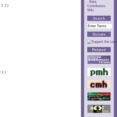
Beta
１２２)
Contributors
Wiki
Search
Donate
Related
ＲＥ)