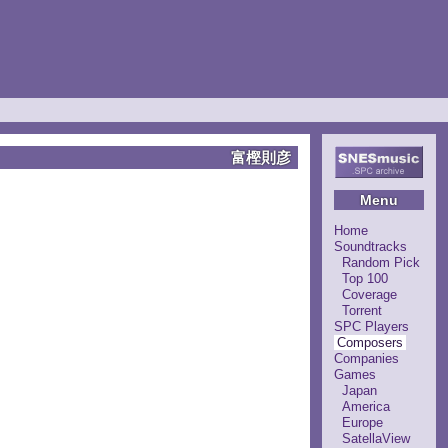
富樫則彦
Menu
Home
Soundtracks
Random Pick
Top 100
Coverage
Torrent
SPC Players
Composers
Companies
Games
Japan
America
Europe
SatellaView