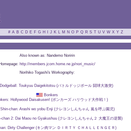
ξ
#
A
B
C
D
E
F
G
H
I
J
K
L
M
N
O
P
Q
R
S
T
U
V
W
X
Y
Z
Also known as: Nandemo Noririn
Homepage:
http://members.jcom.home.ne.jp/nori_music/
Norihiko Togashi's Workography:
e Dodgeball: Toukyuu Daigekitotsu (バトルドッジボール 闘球大激突)
Bonkers
nkers: Hollywood Daisakusen! (ボンカーズ ハリウッド大作戦！)
n Shin-chan: Arashi wo yobu Enji (クレヨンしんちゃん 嵐を呼ぶ園児)
hin-chan 2: Dai Maou no Gyakushuu (クレヨンしんちゃん２ 大魔王の逆襲)
kuman: Dirty Challenger (キン肉マン ＤＩＲＴＹ ＣＨＡＬＬＥＮＧＥＲ)