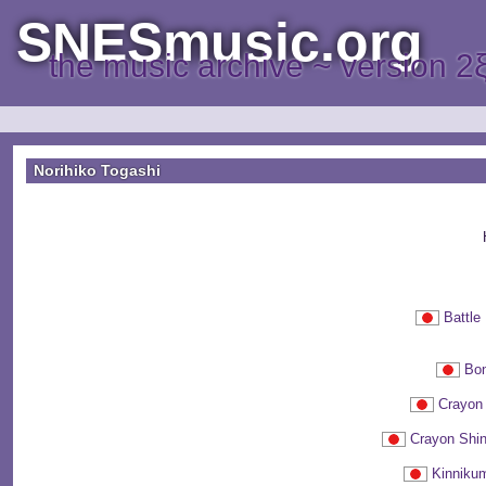
SNESmusic.org
the music archive ~ version 2
Norihiko Togashi
Battl
Bo
Crayo
Crayon S
Kinni