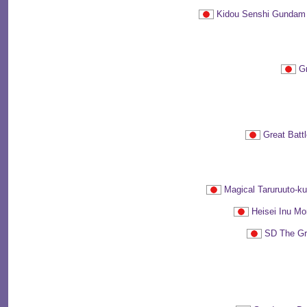
Kidou Senshi Gu
G
Great B
Magical Taruru
Heisei Inu
SD The 