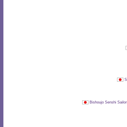
S
Bishoujo Senshi