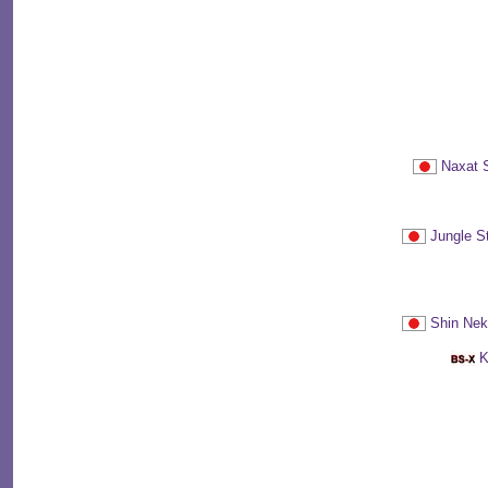
Naxat
Jungle
Shin N
K