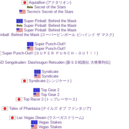
Aqutallion (アクタリオン)
Secret of the Stars
Tecmo's Secret of the Stars
Super Pinball: Behind the Mask
Super Pinball: Behind the Mask
Super Pinball: Behind the Mask
 Pinball: Behind the Mask (スーパーピンボール ビハインド ザ マスク)
Super Punch-Out!!
Super Punch-Out!!
Super Punch-Out!! (ＳＵＰＥＲ ＰＵＮＣＨ－ＯＵＴ！！)
 SD Sengokuden: Daishougun Retsuden (新ＳＤ戦国伝 大将軍列伝)
Syndicate
Syndicate
Syndicate (シンジケート)
Top Gear 2
Top Gear 2
Top Racer 2 (トップレーサー２)
Tales of Phantasia (テイルズ オブ ファンタジア)
Las Vegas Dream (ラスベガスドリーム)
Vegas Stakes
Vegas Stakes