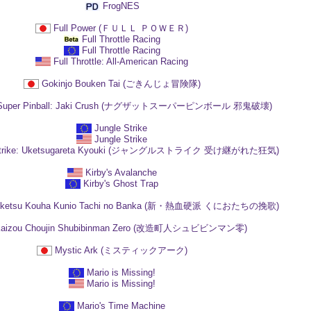
FrogNES
Full Power (ＦＵＬＬ ＰＯＷＥＲ)
Full Throttle Racing
Full Throttle Racing
Full Throttle: All-American Racing
Gokinjo Bouken Tai (ごきんじょ冒険隊)
 Super Pinball: Jaki Crush (ナグザットスーパーピンボール 邪鬼破壊)
Jungle Strike
Jungle Strike
 Strike: Uketsugareta Kyouki (ジャングルストライク 受け継がれた狂気)
Kirby's Avalanche
Kirby's Ghost Trap
ekketsu Kouha Kunio Tachi no Banka (新・熱血硬派 くにおたちの挽歌)
aizou Choujin Shubibinman Zero (改造町人シュビビンマン零)
Mystic Ark (ミスティックアーク)
Mario is Missing!
Mario is Missing!
Mario's Time Machine