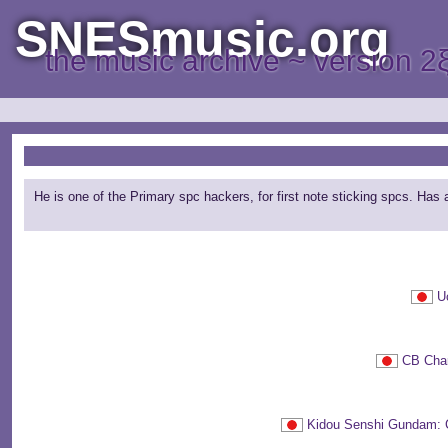
SNESmusic.org
the music archive ~ version 2
He is one of the Primary spc hackers, for first note sticking spcs. Has
U
CB Ch
Kidou Senshi Gun