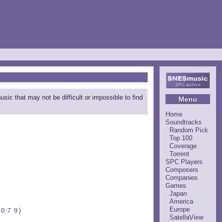
ic that may not be difficult or impossible to find
Menu
Home
Soundtracks
Random Pick
Top 100
Coverage
Torrent
SPC Players
Composers
Companies
Games
Japan
America
Europe
００７９)
SatellaView