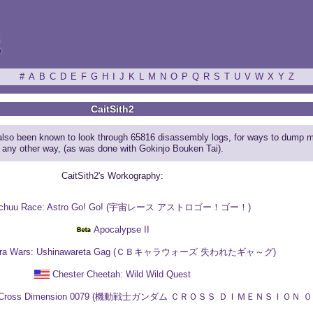
ξ
#
A
B
C
D
E
F
G
H
I
J
K
L
M
N
O
P
Q
R
S
T
U
V
W
X
Y
Z
CaitSith2
 also been known to look through 65816 disassembly logs, for ways to dump mus
any other way, (as was done with Gokinjo Bouken Tai).
CaitSith2's Workography:
chuu Race: Astro Go! Go! (宇宙レース アストロゴー！ゴー！)
Apocalypse II
ara Wars: Ushinawareta Gag (ＣＢキャラウォーズ 失われたギャ～グ)
Chester Cheetah: Wild Wild Quest
dam: Cross Dimension 0079 (機動戦士ガンダム ＣＲＯＳＳ ＤＩＭＥＮＳＩＯＮ 