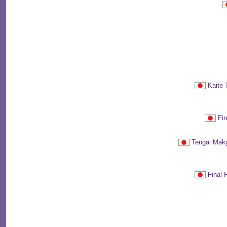
Kait
Fi
Tengai M
Fina